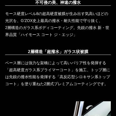
不可侵の美、神速の撥水
モース硬度レベル8の超高硬度被膜が生み出す気高いほどの
光沢を、G’ZOX史上最高の撥水・耐久性能で守り抜く、
2層構造のガラス系ボディコーティング。先鋭の撥水 新・世
界品質「ハイモース コート ジ・エッジ」
2層構造「超撥水」ガラス状被膜
ベース層には強力な架橋によって高いバリア性を発揮する
「超高硬度ガラス系プライマーコート」を施工、トップ層に
は先鋭の撥水性能を発揮する「高反応型シロキサン系トップ
コート」を塗り重ねた2層式プレミアムコーティングです。