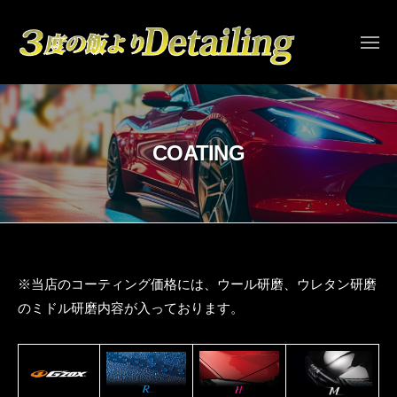
g
ュ
コ
ー
a
ン
e
メ
ニ
テ
n
ュ
g
ー
ン
３
-
d
a
度
ツ
e
の
へ
e
t
COATING
飯
ス
n
a
よ
キ
-
i
り
ッ
d
l
D
プ
e
i
e
n
t
t
g
a
COATING
a
※当店のコーティング価格には、ウール研磨、ウレタン研磨
雅
i
i
のミドル研磨内容が入っております。
艶
2026
l
l
年
i
i
1
n
n
月
g