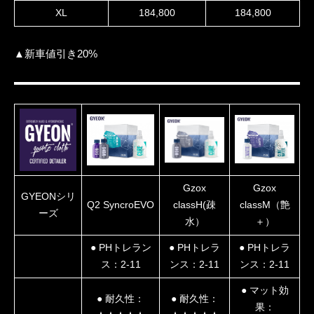
XL
184,800
184,800
▲新車値引き20%
Gzox
Gzox
GYEONシリ
Q2 SyncroEVO
classH(疎
classM（艶
ーズ
水）
＋）
● PHトレラン
● PHトレラ
● PHトレラ
ス：2-11
ンス：2-11
ンス：2-11
● マット効
● 耐久性：
● 耐久性：
果：