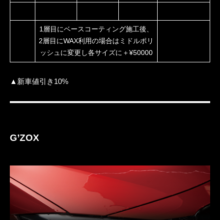
1層目にベースコーティング施工後、
2層目にWAX利用の場合はミドルポリ
ッシュに変更し各サイズに＋¥50000
▲新車値引き10%
G’ZOX